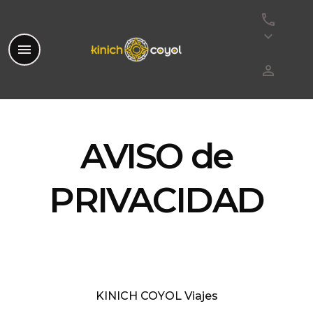
phone
keyboard_arrow_down
menu
perm_identity
AVISO de
PRIVACIDAD
KINICH COYOL Viajes