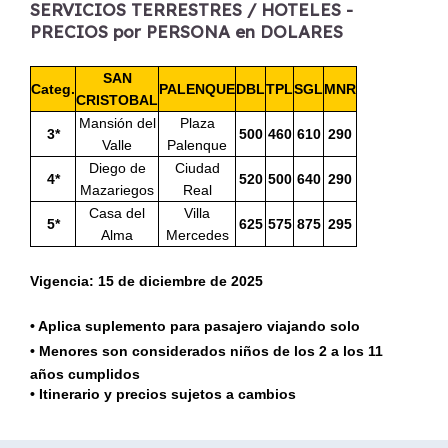
SERVICIOS TERRESTRES / HOTELES -
PRECIOS por PERSONA en DOLARES
SAN
Categ.
PALENQUE
DBL
TPL
SGL
MNR
CRISTOBAL
Mansión del
Plaza
3*
500
460
610
290
Valle
Palenque
Diego de
Ciudad
4*
520
500
640
290
Mazariegos
Real
Casa del
Villa
5*
625
575
875
295
Alma
Mercedes
Vigencia: 15 de diciembre de 2025
• Aplica suplemento para pasajero viajando solo
• Menores son considerados niños de los 2 a los 11
años cumplidos
• Itinerario y precios sujetos a cambios