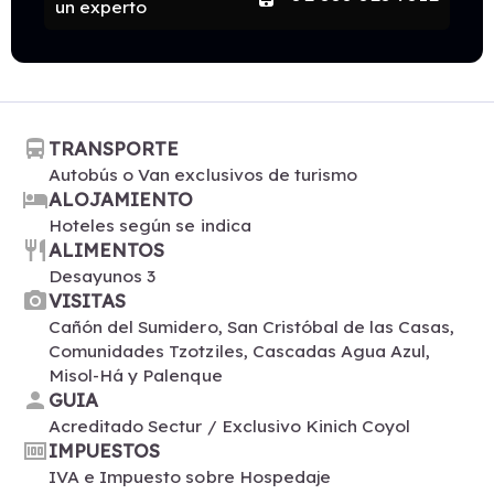
un experto
directions_bus
TRANSPORTE
Autobús o Van exclusivos de turismo
hotel
ALOJAMIENTO
Hoteles según se indica
restaurant
ALIMENTOS
Desayunos 3
photo_camera
VISITAS
Cañón del Sumidero, San Cristóbal de las Casas,
Comunidades Tzotziles, Cascadas Agua Azul,
Misol-Há y Palenque
person
GUIA
Acreditado Sectur / Exclusivo Kinich Coyol
money
IMPUESTOS
IVA e Impuesto sobre Hospedaje