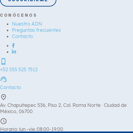
CONÓCENOS
Nuestro ADN
Preguntas frecuentes
Contacto
phone_iphone
+52 555 525 7512
support_agent
Contacto
place
Av. Chapultepec 536, Piso 2, Col. Roma Norte · Ciudad de
México, 06700
schedule
Horario: lun.-vie.:08:00-19:00