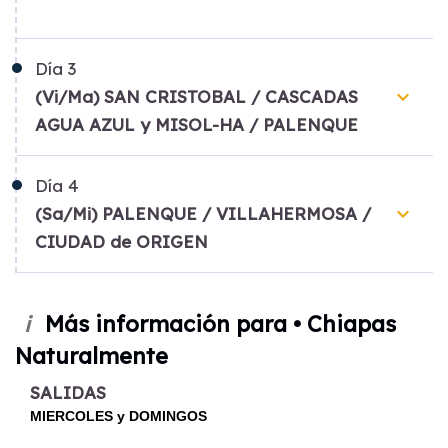
Día
3
keyboard_arrow_down
(Vi/Ma) SAN CRISTOBAL / CASCADAS
AGUA AZUL y MISOL-HA / PALENQUE
Día
4
keyboard_arrow_down
(Sa/Mi) PALENQUE / VILLAHERMOSA /
CIUDAD de ORIGEN
Más información para • Chiapas
i
Naturalmente
SALIDAS
MIERCOLES y DOMINGOS