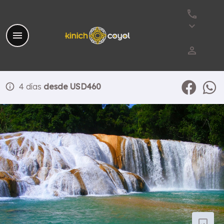
phone
keyboard_arrow_down
menu
perm_identity
info
4 días
desde USD460
photo