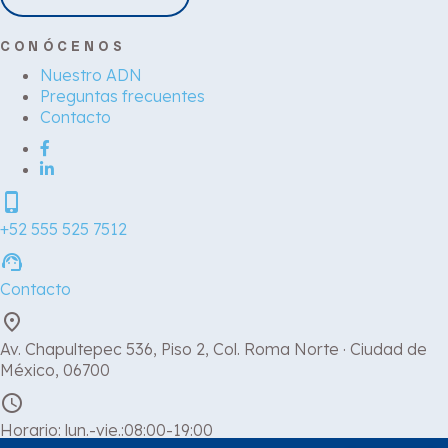
CONÓCENOS
Nuestro ADN
Preguntas frecuentes
Contacto
phone_iphone
+52 555 525 7512
support_agent
Contacto
place
Av. Chapultepec 536, Piso 2, Col. Roma Norte · Ciudad de
México, 06700
schedule
Horario: lun.-vie.:08:00-19:00